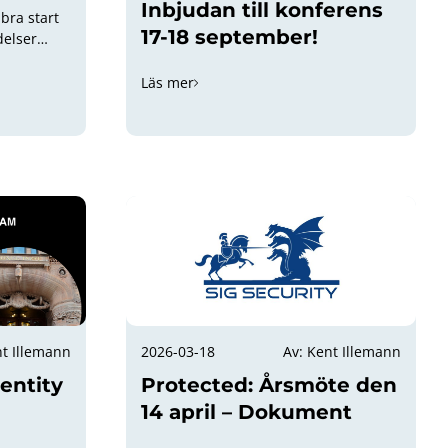
Inbjudan till konferens
 bra start
17-18 september!
delser
Läs mer
nt Illemann
2026-03-18
Av: Kent Illemann
dentity
Protected: Årsmöte den
14 april – Dokument