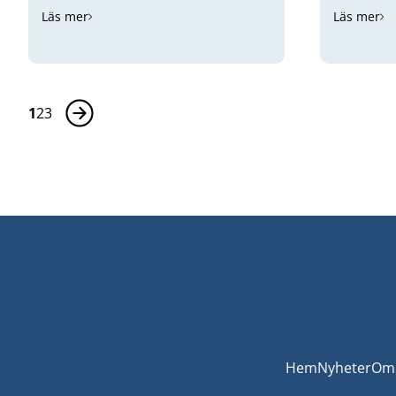
Läs mer
Läs mer
1
2
3
Hem
Nyheter
Om 