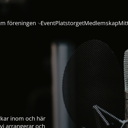
m föreningen
Event
Platstorget
Medlemskap
Mit
rkar inom och här
vi arrangerar och