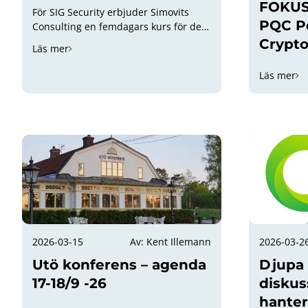
FOKUS-
För SIG Security erbjuder Simovits
PQC P
Consulting en femdagars kurs för de
som vill utöka sina kunskaper om
Crypt
Läs mer
informationssökning i öppna digitala
källor, även kallat OSINT (Open Source
Läs mer
Intelligence) till rabatterat pris!
2026-03-15
Av: Kent Illemann
2026-03-2
Utö konferens – agenda
Djupa 
17-18/9 -26
diskus
hanter