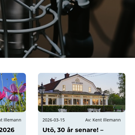
nt Illemann
2026-03-15
Av: Kent Illemann
2026
Utö, 30 år senare! –