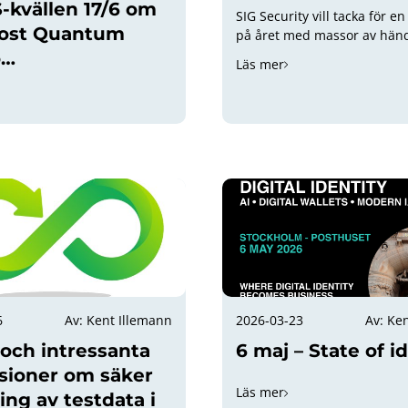
kvällen 17/6 om
SIG Security vill tacka för en
ost Quantum
på året med massor av hän
under våren!
o…
Läs mer
6
Av: Kent Illemann
2026-03-23
Av: Ke
och intressanta
6 maj – State of i
sioner om säker
Läs mer
ing av testdata i