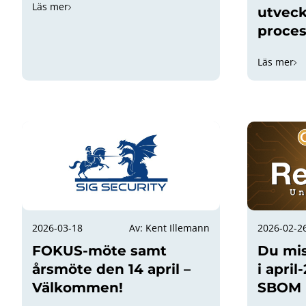
Läs mer
utveck
proces
Läs mer
2026-03-18
Av: Kent Illemann
2026-02-2
FOKUS-möte samt
Du mis
årsmöte den 14 april –
i apri
Välkommen!
SBOM i