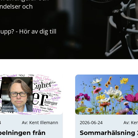
ndelser och
upp? - Hör av dig till
4
Av: Kent Illemann
2026-06-24
Av: Ke
pelningen från
Sommarhälsning 