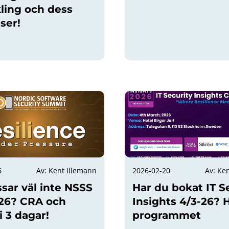
ling och dess
ser!
6
Av: Kent Illemann
2026-02-20
Av: Ke
sar väl inte NSSS
Har du bokat IT S
l-26? CRA och
Insights 4/3-26? H
 3 dagar!
programmet