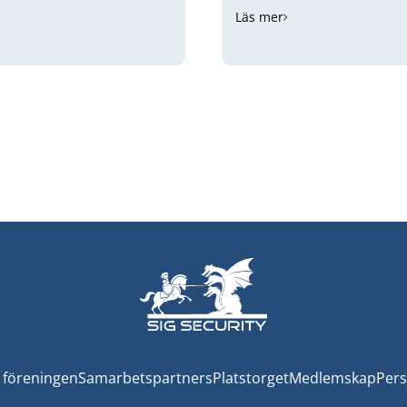
Läs mer
föreningen
Samarbetspartners
Platstorget
Medlemskap
Pers