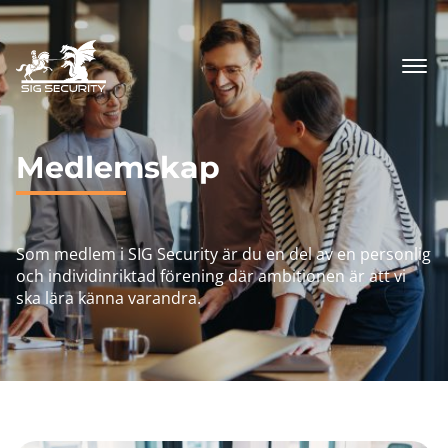
Medlemskap
Som medlem i SIG Security är du en del av en personlig
och individinriktad förening där ambitionen är att vi
ska lära känna varandra.