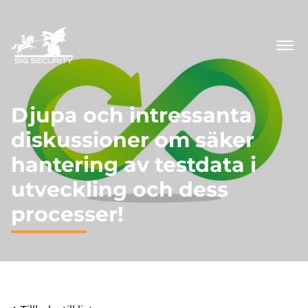
Djupa och intressanta
diskussioner om säker
hantering av testdata i
utveckling och dess
processer!