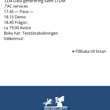
.LLM Data generering samt LTDM
.TAC services
17.45 — Paus —
18.15 Demo
18.40 Frågor,
ca 19.00 Avslut
Boka här:
Testdatabokningen
Välkomna!
Tillbaka till listan