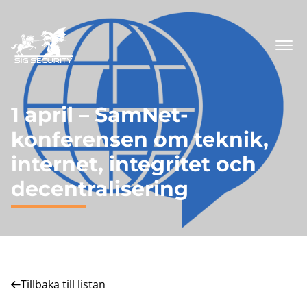
1 april – SamNet-
konferensen om teknik,
internet, integritet och
decentralisering
Tillbaka till listan