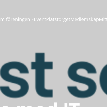
m föreningen
Event
Platstorget
Medlemskap
Mit