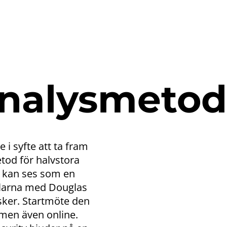
analysmetod
 i syfte att ta fram
tod för halvstora
et kan ses som en
rklarna med Douglas
sker. Startmöte den
, men även online.