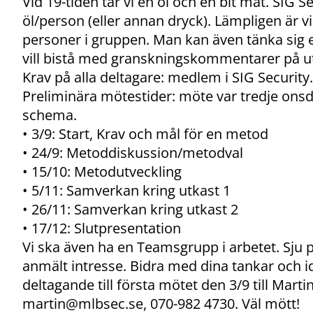
Vid 19-tiden tar vi en öl och en bit mat. SIG S
öl/person (eller annan dryck). Lämpligen är v
personer i gruppen. Man kan även tänka sig 
vill bistå med granskningskommentarer på utk
Krav på alla deltagare: medlem i SIG Security.
Preliminära mötestider: möte var tredje ons
schema.
• 3/9: Start, Krav och mål för en metod
• 24/9: Metoddiskussion/metodval
• 15/10: Metodutveckling
• 5/11: Samverkan kring utkast 1
• 26/11: Samverkan kring utkast 2
• 17/12: Slutpresentation
Vi ska även ha en Teamsgrupp i arbetet. Sju pe
anmält intresse. Bidra med dina tankar och 
deltagande till första mötet den 3/9 till Marti
martin@mlbsec.se
, 070-982 4730. Väl mött!