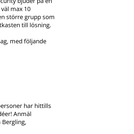
ecurity bjuder på en
i väl max 10
en större grupp som
asten till lösning.
dag, med följande
rsoner har hittills
idéer! Anmäl
n Bergling,